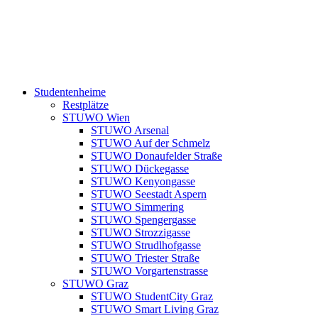
Studentenheime
Restplätze
STUWO Wien
STUWO Arsenal
STUWO Auf der Schmelz
STUWO Donaufelder Straße
STUWO Dückegasse
STUWO Kenyongasse
STUWO Seestadt Aspern
STUWO Simmering
STUWO Spengergasse
STUWO Strozzigasse
STUWO Strudlhofgasse
STUWO Triester Straße
STUWO Vorgartenstrasse
STUWO Graz
STUWO StudentCity Graz
STUWO Smart Living Graz