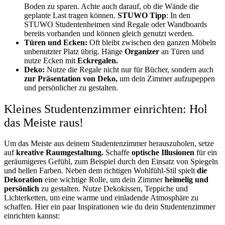
Boden zu sparen. Achte auch darauf, ob die Wände die
geplante Last tragen können.
STUWO Tipp
: In den
STUWO Studentenheimen sind Regale oder Wandboards
bereits vorhanden und können gleich genutzt werden.
Türen und Ecken:
Oft bleibt zwischen den ganzen Möbeln
unbenutzter Platz übrig. Hänge
Organizer
an Türen und
nutze Ecken mit
Eckregalen.
Deko:
Nutze die Regale nicht nur für Bücher, sondern auch
zur Präsentation von Deko,
um dein Zimmer aufzupeppen
und persönlicher zu gestalten.
Kleines Studentenzimmer einrichten: Hol
das Meiste raus!
Um das Meiste aus deinem Studentenzimmer herauszuholen, setze
auf
kreative Raumgestaltung.
Schaffe
optische Illusionen
für ein
geräumigeres Gefühl, zum Beispiel durch den Einsatz von Spiegeln
und hellen Farben. Neben dem richtigen Wohlfühl-Stil spielt
die
Dekoration
eine wichtige Rolle, um dein Zimmer
heimelig und
persönlich
zu gestalten. Nutze Dekokissen, Teppiche und
Lichterketten, um eine warme und einladende Atmosphäre zu
schaffen. Hier ein paar Inspirationen wie du dein Studentenzimmer
einrichten kannst: