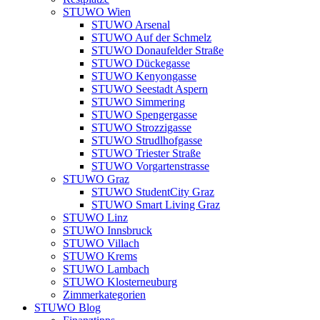
STUWO Wien
STUWO Arsenal
STUWO Auf der Schmelz
STUWO Donaufelder Straße
STUWO Dückegasse
STUWO Kenyongasse
STUWO Seestadt Aspern
STUWO Simmering
STUWO Spengergasse
STUWO Strozzigasse
STUWO Strudlhofgasse
STUWO Triester Straße
STUWO Vorgartenstrasse
STUWO Graz
STUWO StudentCity Graz
STUWO Smart Living Graz
STUWO Linz
STUWO Innsbruck
STUWO Villach
STUWO Krems
STUWO Lambach
STUWO Klosterneuburg
Zimmerkategorien
STUWO Blog