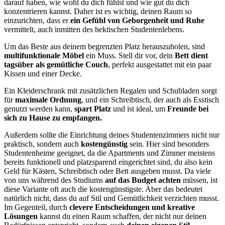
darauf haben, wie wohl du dich fühlst und wie gut du dich
konzentrieren kannst. Daher ist es wichtig, deinen Raum so
einzurichten, dass er
ein Gefühl von Geborgenheit und Ruhe
vermittelt, auch inmitten des hektischen Studentenlebens.
Um das Beste aus deinem begrenzten Platz herauszuholen, sind
multifunktionale Möbel
ein Muss. Stell dir vor, dein
Bett dient
tagsüber als gemütliche Couch
, perfekt ausgestattet mit ein paar
Kissen und einer Decke.
Ein Kleiderschrank mit zusätzlichen Regalen und Schubladen sorgt
für
maximale Ordnung
, und ein Schreibtisch, der auch als Esstisch
genutzt werden kann,
spart Platz
und ist ideal, um
Freunde bei
sich zu Hause zu empfangen.
Außerdem sollte die Einrichtung deines Studentenzimmers nicht nur
praktisch, sondern auch
kostengünstig
sein. Hier sind besonders
Studentenheime geeignet, da die Apartments und Zimmer meistens
bereits funktionell und platzsparend eingerichtet sind, du also kein
Geld für Kästen, Schreibtisch oder Bett ausgeben musst. Da viele
von uns während des Studiums
auf das Budget achten
müssen, ist
diese Variante oft auch die kostengünstigste. Aber das bedeutet
natürlich nicht, dass du auf Stil und Gemütlichkeit verzichten musst.
Im Gegenteil, durch
clevere Entscheidungen und kreative
Lösungen
kannst du einen Raum schaffen, der nicht nur deinen