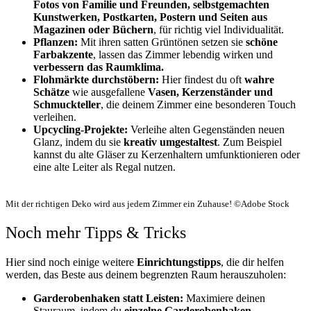
Fotos
von Familie und Freunden,
selbstgemachten
Kunstwerken,
Postkarten, Postern und Seiten aus
Magazinen oder Büchern
, für richtig viel Individualität.
Pflanzen:
Mit ihren satten Grüntönen setzen sie
schöne
Farbakzente
, lassen das Zimmer lebendig wirken und
verbessern das Raumklima.
Flohmärkte durchstöbern:
Hier findest du oft
wahre
Schätze
wie ausgefallene
Vasen, Kerzenständer und
Schmuckteller
, die deinem Zimmer eine besonderen Touch
verleihen.
Upcycling-Projekte:
Verleihe alten Gegenständen neuen
Glanz, indem du sie
kreativ umgestaltest
. Zum Beispiel
kannst du alte Gläser zu Kerzenhaltern umfunktionieren oder
eine alte Leiter als Regal nutzen.
Mit der richtigen Deko wird aus jedem Zimmer ein Zuhause! ©Adobe Stock
Noch mehr Tipps & Tricks
Hier sind noch einige weitere
Einrichtungstipps
, die dir helfen
werden, das Beste aus deinem begrenzten Raum herauszuholen:
Garderobenhaken statt Leisten:
Maximiere deinen
Stauraum, indem du
einzelne Garderobenhaken