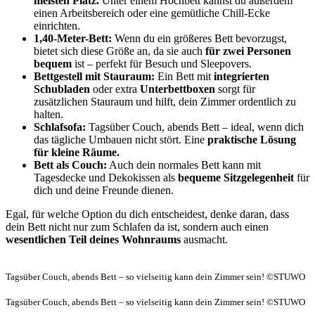
meisten Platz.
Unter einem Hochbett kannst du außerdem
einen Arbeitsbereich oder eine gemütliche Chill-Ecke
einrichten.
1,40-Meter-Bett:
Wenn du ein größeres Bett bevorzugst,
bietet sich diese Größe an, da sie auch
für zwei Personen
bequem
ist – perfekt für Besuch und Sleepovers.
Bettgestell mit Stauraum:
Ein Bett mit
integrierten
Schubladen
oder extra
Unterbettboxen
sorgt für
zusätzlichen Stauraum und hilft, dein Zimmer ordentlich zu
halten.
Schlafsofa:
Tagsüber Couch, abends Bett – ideal, wenn dich
das tägliche Umbauen nicht stört. Eine
praktische Lösung
für kleine Räume.
Bett als Couch:
Auch dein normales Bett kann mit
Tagesdecke und Dekokissen als
bequeme Sitzgelegenheit
für
dich und deine Freunde dienen.
Egal, für welche Option du dich entscheidest, denke daran, dass
dein Bett nicht nur zum Schlafen da ist, sondern auch einen
wesentlichen Teil deines Wohnraums
ausmacht.
Tagsüber Couch, abends Bett – so vielseitig kann dein Zimmer sein! ©STUWO
Tagsüber Couch, abends Bett – so vielseitig kann dein Zimmer sein! ©STUWO