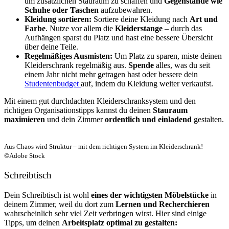
um zusätzlichen Stauraum zu schaffen und
Gegenstände wie
Schuhe oder Taschen
aufzubewahren.
Kleidung sortieren:
Sortiere deine Kleidung nach
Art und
Farbe
. Nutze vor allem die
Kleiderstange
– durch das
Aufhängen sparst du Platz und hast eine bessere Übersicht
über deine Teile.
Regelmäßiges Ausmisten:
Um Platz zu sparen, miste deinen
Kleiderschrank regelmäßig aus.
Spende
alles, was du seit
einem Jahr nicht mehr getragen hast oder bessere dein
Studentenbudget
auf, indem du Kleidung weiter verkaufst.
Mit einem gut durchdachten Kleiderschranksystem und den
richtigen Organisationstipps kannst du deinen
Stauraum
maximieren
und dein Zimmer
ordentlich und einladend
gestalten.
Aus Chaos wird Struktur – mit dem richtigen System im Kleiderschrank!
©Adobe Stock
Schreibtisch
Dein Schreibtisch ist wohl
eines der wichtigsten Möbelstücke
in
deinem Zimmer, weil du dort zum
Lernen und Recherchieren
wahrscheinlich sehr viel Zeit verbringen wirst. Hier sind einige
Tipps, um deinen
Arbeitsplatz optimal zu gestalten: