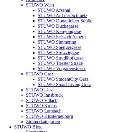
STUWO Wien
STUWO Arsenal
STUWO Auf der Schmelz
STUWO Donaufelder Straße
STUWO Dückegasse
STUWO Kenyongasse
STUWO Seestadt Aspern
STUWO Simmering
STUWO Spengergasse
STUWO Strozzigasse
STUWO Strudlhofgasse
STUWO Triester Straße
STUWO Vorgartenstrasse
STUWO Graz
STUWO StudentCity Graz
STUWO Smart Living Graz
STUWO Linz
STUWO Innsbruck
STUWO Villach
STUWO Krems
STUWO Lambach
STUWO Klosterneuburg
Zimmerkategorien
STUWO Blog