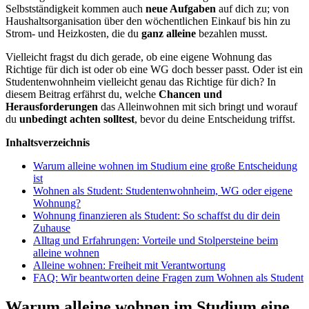
Selbstständigkeit kommen auch
neue Aufgaben
auf dich zu; von
Haushaltsorganisation über den wöchentlichen Einkauf bis hin zu
Strom- und Heizkosten, die du
ganz alleine
bezahlen musst.
Vielleicht fragst du dich gerade, ob eine eigene Wohnung das
Richtige für dich ist oder ob eine WG doch besser passt. Oder ist ein
Studentenwohnheim vielleicht genau das Richtige für dich? In
diesem Beitrag erfährst du, welche
Chancen und
Herausforderungen
das Alleinwohnen mit sich bringt und worauf
du
unbedingt achten solltest
, bevor du deine Entscheidung triffst.
Inhaltsverzeichnis
Warum alleine wohnen im Studium eine große Entscheidung
ist
Wohnen als Student: Studentenwohnheim, WG oder eigene
Wohnung?
Wohnung finanzieren als Student: So schaffst du dir dein
Zuhause
Alltag und Erfahrungen: Vorteile und Stolpersteine beim
alleine wohnen
Alleine wohnen: Freiheit mit Verantwortung
FAQ: Wir beantworten deine Fragen zum Wohnen als Student
Warum alleine wohnen im Studium eine