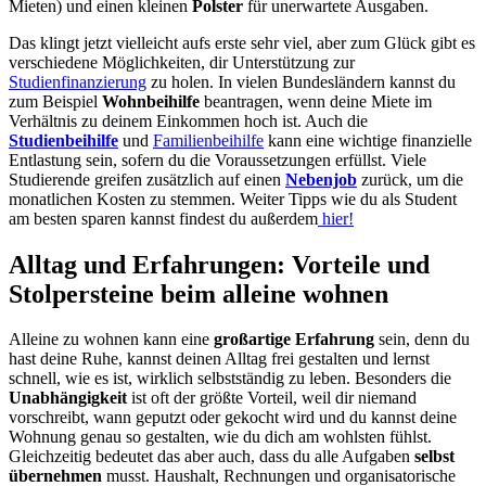
Mieten) und einen kleinen
Polster
für unerwartete Ausgaben.
Das klingt jetzt vielleicht aufs erste sehr viel, aber zum Glück gibt es
verschiedene Möglichkeiten, dir Unterstützung zur
Studienfinanzierung
zu holen. In vielen Bundesländern kannst du
zum Beispiel
Wohnbeihilfe
beantragen, wenn deine Miete im
Verhältnis zu deinem Einkommen hoch ist. Auch die
Studienbeihilfe
und
Familienbeihilfe
kann eine wichtige finanzielle
Entlastung sein, sofern du die Voraussetzungen erfüllst. Viele
Studierende greifen zusätzlich auf einen
Nebenjob
zurück, um die
monatlichen Kosten zu stemmen. Weiter Tipps wie du als Student
am besten sparen kannst findest du außerdem
hier!
Alltag und Erfahrungen: Vorteile und
Stolpersteine beim alleine wohnen
Alleine zu wohnen kann eine
großartige Erfahrung
sein, denn du
hast deine Ruhe, kannst deinen Alltag frei gestalten und lernst
schnell, wie es ist, wirklich selbstständig zu leben. Besonders die
Unabhängigkeit
ist oft der größte Vorteil, weil dir niemand
vorschreibt, wann geputzt oder gekocht wird und du kannst deine
Wohnung genau so gestalten, wie du dich am wohlsten fühlst.
Gleichzeitig bedeutet das aber auch, dass du alle Aufgaben
selbst
übernehmen
musst. Haushalt, Rechnungen und organisatorische