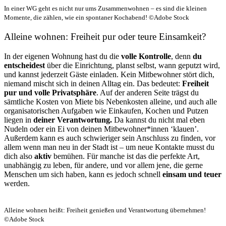
In einer WG geht es nicht nur ums Zusammenwohnen – es sind die kleinen
Momente, die zählen, wie ein spontaner Kochabend! ©Adobe Stock
Alleine wohnen: Freiheit pur oder teure Einsamkeit?
In der eigenen Wohnung hast du die
volle Kontrolle
, denn
du
entscheidest
über die Einrichtung, planst selbst, wann geputzt wird,
und kannst jederzeit Gäste einladen. Kein Mitbewohner stört dich,
niemand mischt sich in deinen Alltag ein. Das bedeutet:
Freiheit
pur und volle Privatsphäre
. Auf der anderen Seite trägst du
sämtliche Kosten von Miete bis Nebenkosten alleine, und auch alle
organisatorischen Aufgaben wie Einkaufen, Kochen und Putzen
liegen in
deiner Verantwortung.
Da kannst du nicht mal eben
Nudeln oder ein Ei von deinen Mitbewohner*innen ‘klauen’.
Außerdem kann es auch schwieriger sein Anschluss zu finden, vor
allem wenn man neu in der Stadt ist – um neue Kontakte musst du
dich also
aktiv
bemühen. Für manche ist das die perfekte Art,
unabhängig zu leben, für andere, und vor allem jene, die gerne
Menschen um sich haben, kann es jedoch schnell
einsam und teuer
werden.
Alleine wohnen heißt: Freiheit genießen und Verantwortung übernehmen!
©Adobe Stock