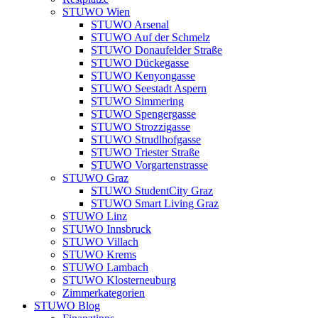
STUWO Wien
STUWO Arsenal
STUWO Auf der Schmelz
STUWO Donaufelder Straße
STUWO Dückegasse
STUWO Kenyongasse
STUWO Seestadt Aspern
STUWO Simmering
STUWO Spengergasse
STUWO Strozzigasse
STUWO Strudlhofgasse
STUWO Triester Straße
STUWO Vorgartenstrasse
STUWO Graz
STUWO StudentCity Graz
STUWO Smart Living Graz
STUWO Linz
STUWO Innsbruck
STUWO Villach
STUWO Krems
STUWO Lambach
STUWO Klosterneuburg
Zimmerkategorien
STUWO Blog