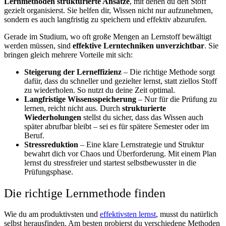
Lernmethoden strukturierte Ansätze
, mit denen du den Stoff
gezielt organisierst. Sie helfen dir, Wissen nicht nur aufzunehmen,
sondern es auch langfristig zu speichern und effektiv abzurufen.
Gerade im Studium, wo oft große Mengen an Lernstoff bewältigt
werden müssen, sind
effektive Lerntechniken unverzichtbar
. Sie
bringen gleich mehrere Vorteile mit sich:
Steigerung der Lerneffizienz
– Die richtige Methode sorgt
dafür, dass du schneller und gezielter lernst, statt ziellos Stoff
zu wiederholen. So nutzt du deine Zeit optimal.
Langfristige Wissensspeicherung
– Nur für die Prüfung zu
lernen, reicht nicht aus. Durch
strukturierte
Wiederholungen
stellst du sicher, dass das Wissen auch
später abrufbar bleibt – sei es für spätere Semester oder im
Beruf.
Stressreduktion
–
Eine klare Lernstrategie und Struktur
bewahrt dich vor Chaos und Überforderung. Mit einem Plan
lernst du stressfreier und startest selbstbewusster in die
Prüfungsphase.
Die richtige Lernmethode finden
Wie du am produktivsten und
effektivsten lernst
, musst du natürlich
selbst herausfinden. Am besten probierst du verschiedene Methoden