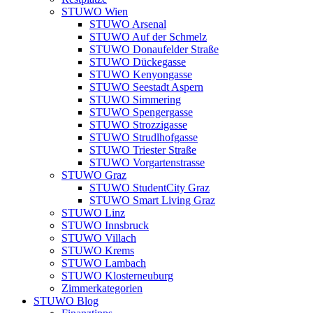
STUWO Wien
STUWO Arsenal
STUWO Auf der Schmelz
STUWO Donaufelder Straße
STUWO Dückegasse
STUWO Kenyongasse
STUWO Seestadt Aspern
STUWO Simmering
STUWO Spengergasse
STUWO Strozzigasse
STUWO Strudlhofgasse
STUWO Triester Straße
STUWO Vorgartenstrasse
STUWO Graz
STUWO StudentCity Graz
STUWO Smart Living Graz
STUWO Linz
STUWO Innsbruck
STUWO Villach
STUWO Krems
STUWO Lambach
STUWO Klosterneuburg
Zimmerkategorien
STUWO Blog