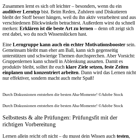
Zusammen lernt es sich oft leichter – besonders, wenn du ein
auditiver Lerntyp
bist. Beim Reden, Zuhören und Diskutieren
bleibt der Stoff besser hängen, weil du ihn aktiv verarbeitest und aus
verschiedenen Blickwinkeln betrachtest. Außerdem wirst du schnell
merken:
Erklären ist die beste Art zu lernen
– denn oft zeigt sich
erst dabei, wo du noch Wissenslücken hast.
Eine
Lerngruppe kann auch ein echter Motivationsbooster
sein.
Gemeinsam bleibt man eher am Ball, kann sich gegenseitig
unterstützen und schwierige Themen durchsprechen. Aber Vorsicht:
Gruppenlernen kann schnell in Ablenkung ausarten. Damit es
produktiv bleibt, solltet ihr euch
klare Ziele setzen, feste Zeiten
einplanen und konzentriert arbeiten
. Dann wird das Lernen nicht
nur effektiver, sondern macht auch mehr Spaß!
Durch Diskussionen entstehen die besten Aha-Momente! ©Adobe Stock
Durch Diskussionen entstehen die besten Aha-Momente! ©Adobe Stock
Selbsttests & alte Prüfungen: Prüfungsfit mit der
richtigen Vorbereitung
Lernen allein reicht oft nicht – du musst dein Wissen auch
testen
,