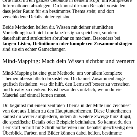
Orte nutzt du ein ganzes Gebäude in deinem Kopf, um komplexere
Informationen abzulegen. Du kannst dir zum Beispiel vorstellen,
dass jeder Raum für ein bestimmtes Thema steht, und dort
verschiedene Details hinterlegt sind.
Beide Methoden helfen dir, Wissen mit deiner räumlichen
Vorstellungskraft nicht nur kurzfristig zu speichern, sondern
dauerhaft und strukturiert abrufbar zu machen.
Besonders bei
langen Listen, Definitionen oder komplexen Zusammenhängen
sind sie ein echter Gamechanger.
Mind-Mapping: Mach dein Wissen sichtbar und vernetzt
Mind-Mapping ist eine gute Methode, um vor allem komplexe
Themen übersichtlich darzustellen. Du kannst Zusammenhänge
grafisch festhalten, was dir hilft, den Lernstoff besser zu verstehen
und kreativ zu denken. Es ist besonders nützlich, wenn du viel
Material auf einmal lernen musst.
Du beginnst mit einem zentralen Thema in der Mitte und zeichnest
von dort aus Linien zu den Hauptunterthemen. Diese Unterthemen
kannst du weiter aufgliedern, indem du weitere Zweige hinzufügst,
die spezifische Details oder Beispiele beinhalten. So kannst du den
Lernstoff Schritt für Schritt aufbereiten und behältst gleichzeitig den
Überblick. Farben und Bilder können dabei helfen, bestimmte