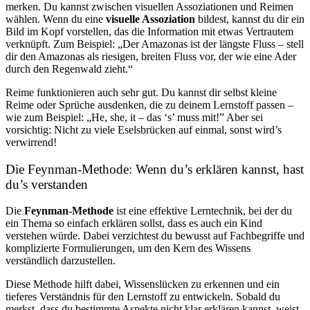
merken. Du kannst zwischen visuellen Assoziationen und Reimen
wählen. Wenn du eine
visuelle Assoziation
bildest, kannst du dir ein
Bild im Kopf vorstellen, das die Information mit etwas Vertrautem
verknüpft. Zum Beispiel: „Der Amazonas ist der längste Fluss – stell
dir den Amazonas als riesigen, breiten Fluss vor, der wie eine Ader
durch den Regenwald zieht.“
Reime funktionieren auch sehr gut. Du kannst dir selbst kleine
Reime oder Sprüche ausdenken, die zu deinem Lernstoff passen –
wie zum Beispiel: „He, she, it – das ‘s’ muss mit!” Aber sei
vorsichtig: Nicht zu viele Eselsbrücken auf einmal, sonst wird’s
verwirrend!
Die Feynman-Methode: Wenn du’s erklären kannst, hast
du’s verstanden
Die
Feynman-Methode
ist eine effektive Lerntechnik, bei der du
ein Thema so einfach erklären sollst, dass es auch ein Kind
verstehen würde. Dabei verzichtest du bewusst auf Fachbegriffe und
komplizierte Formulierungen, um den Kern des Wissens
verständlich darzustellen.
Diese Methode hilft dabei, Wissenslücken zu erkennen und ein
tieferes Verständnis für den Lernstoff zu entwickeln. Sobald du
merkst, dass du bestimmte Aspekte nicht klar erklären kannst, weist