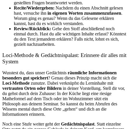
gestellten Fragen beantwortet werden.
Recite/Wiedergeben:
Nachdem du einen Abschnitt gelesen
hast, versuche ihn
in eigenen Worten zusammenzufassen
.
Worum ging es genau? Wenn du das Gelesene erklären
kannst, hast du es wirklich verstanden.
Review/Rückblick:
Gehe den Stoff abschließend noch
einmal durch. Hast du alle wichtigen Inhalte erfasst? Könntest
du den Text jemandem erklären? Falls nicht, lohnt es sich,
gezielt nachzuarbeiten.
Loci-Methode & Gedächtnispalast: Erinnere dir alles mit
System
Wusstest du, dass unser Gedächtnis
räumliche Informationen
besonders gut speichert
? Genau dieses Prinzip macht sich die
Loci-Methode
zunutze. Dabei verknüpfst du Lerninhalte mit
vertrauten Orten oder Bildern
in deiner Vorstellung. Stell dir vor,
du gehst durch dein Zuhause: In der Küche liegt eine riesige
Matheformel auf dem Tisch oder im Wohnzimmer sitzt ein
Philosoph aus deinem Seminar. So kannst du beim Abrufen des
Wissens mental durch diese Orte „gehen“ und dich an die
Informationen erinnern.
Noch eine Stufe weiter geht der
Gedächtnispalast
. Statt einzelne