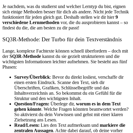
Je nachdem, was du studierst und welcher Lerntyp du bist, eignen
sich einige Methoden besser für dich als andere. Nicht jede Technik
funktioniert für jeden gleich gut. Deshalb stellen wir dir hier
9
verschiedene Lernmethoden
vor, die du ausprobieren kannst – so
findest du die, die am besten zu dir passt!
SQ3R-Methode: Der Turbo für dein Textverständnis
Lange, komplexe Fachtexte können schnell überfordern – doch mit
der
SQ3R-Methode
kannst du sie gezielt strukturieren und die
wichtigsten Informationen leichter aufnehmen. Sie besteht aus fünf
Phasen:
Survey/Überblick
: Bevor du direkt losliest, verschaffe dir
einen ersten Eindruck. Scanne den Text, sieh dir
Überschriften, Grafiken, Schlüsselbegriffe und das
Inhaltsverzeichnis an. So bekommst du ein Gefühl für die
Struktur und den wichtigsten Inhalt.
Question/Fragen:
Überlege dir,
worum es in dem Text
gehen könnte
. Welche Fragen könnten beantwortet werden?
So aktivierst du dein Vorwissen und gehst mit einer klaren
Zielsetzung ans Lesen.
Read/Lesen:
Lies den Text aufmerksam und
markiere die
zentralen Aussagen
. Achte dabei darauf, ob deine vorher